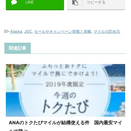
LINE
コピーする
-
Alaska
,
JGC
,
セールやキャンペーン情報と攻略
,
マイルの貯め方
関連記事
ANAのトクたびマイルが結構使える件 国内最安マイ