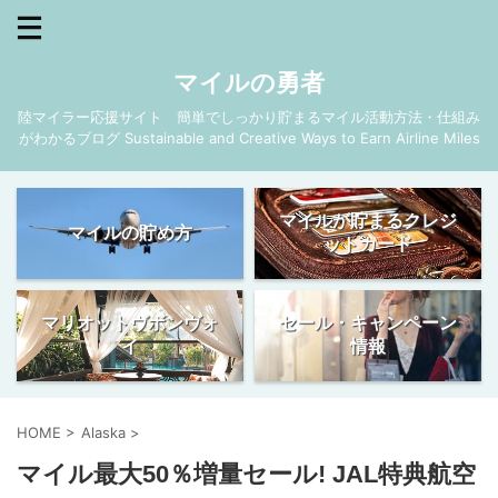
マイルの勇者
陸マイラー応援サイト 簡単でしっかり貯まるマイル活動方法・仕組み
がわかるブログ Sustainable and Creative Ways to Earn Airline Miles
マイルが貯まるクレジ
マイルの貯め方
ットカード
マリオットヴボンヴォ
セール・キャンペーン
イ
情報
HOME
>
Alaska
>
マイル最大50％増量セール! JAL特典航空