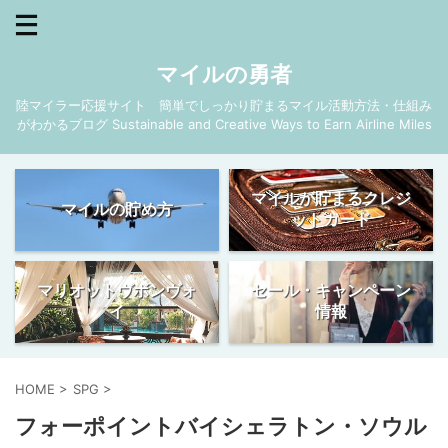
マイルの勇者
陸マイラー応援サイト 簡単でしっかり貯まるマイル活動方法・仕組み
がわかるブログ Sustainable and Creative Ways to Earn Airline Miles
マイルが貯まるクレジ
マイルの貯め方
ットカード
マリオットヴボンヴォ
セール・キャンペーン
イ
情報
HOME
>
SPG
>
フォーポイントバイシェラトン・ソウル