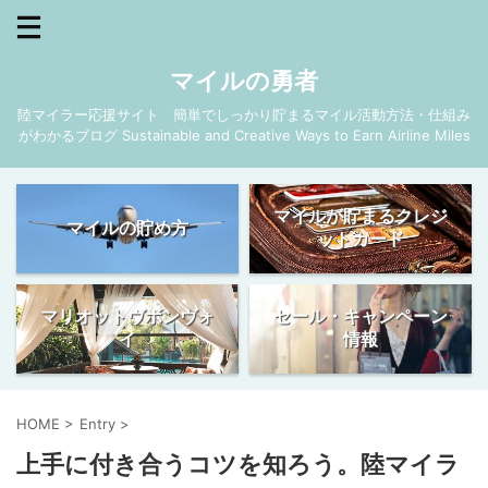
マイルの勇者
陸マイラー応援サイト 簡単でしっかり貯まるマイル活動方法・仕組み
がわかるブログ Sustainable and Creative Ways to Earn Airline Miles
マイルが貯まるクレジ
マイルの貯め方
ットカード
マリオットヴボンヴォ
セール・キャンペーン
イ
情報
HOME
>
Entry
>
上手に付き合うコツを知ろう。陸マイラ